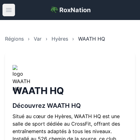
RoxNation
Open main menu
Régions
›
Var
›
Hyères
›
WAATH HQ
WAATH HQ
Découvrez
WAATH HQ
Situé au cœur de
Hyères
,
WAATH HQ
est une
salle de sport dédiée au CrossFit, offrant des
entraînements adaptés à tous les niveaux.
Installé au
526 chemin de la source
, ce club