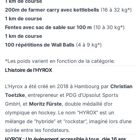
1 km de course
200m de farmer carry avec kettlebells
(16 à 32 kg*)
1 km de course
Fentes avec sac de sable sur 100 m
(10 à 30 kg*)
1 km de course
100 répétitions de Wall Balls
(4 à 9 kg*)
*Les poids varient en fonction de la catégorie.
L’histoire de l’HYROX
L’Hyrox a été créé en 2018 à Hambourg par
Christian
Toetzke
, entrepreneur et PDG d’Upsolut Sports
GmbH, et
Moritz Fürste
, double médaillé d’or
olympique en hockey. Le nom “HYROX” est un
mélange de “hybride” et “rockstar”, imaginé lors d’une
soirée entre les fondateurs.
HYROX : Un événement accessible à tous, dès 16 ans