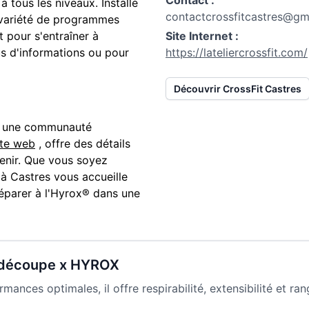
Contact :
 tous les niveaux. Installé
contactcrossfitcastres@gm
 variété de programmes
t pour s'entraîner à
Site Internet :
us d'informations ou pour
https://lateliercrossfit.com/
Découvrir
CrossFit Castres
ez une communauté
ite web
, offre des détails
 venir. Que vous soyez
à
Castres
vous accueille
réparer à l'Hyrox® dans une
 découpe x HYROX
ances optimales, il offre respirabilité, extensibilité et ra