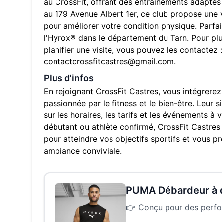
au CrossFit, offrant des entraînements adaptés à
au
179 Avenue Albert 1er
, ce club propose une
pour améliorer votre condition physique. Parfai
l'Hyrox® dans le département du
Tarn
. Pour pl
planifier une visite, vous pouvez les contactez :
contactcrossfitcastres@gmail.com
.
Plus d'infos
En rejoignant
CrossFit Castres
, vous intégrer
passionnée par le fitness et le bien-être.
Leur s
sur les horaires, les tarifs et les événements à
débutant ou athlète confirmé,
CrossFit Castres
pour atteindre vos objectifs sportifs et vous p
ambiance conviviale.
PUMA Débardeur à
👉
Conçu pour des perform