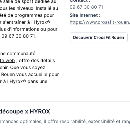
Contact :
e salle de sport dédiée au
09 67 30 80 71
us les niveaux. Installé au
riété de programmes pour
Site Internet :
r s'entraîner à l'Hyrox®
https://www.crossfit-rouen
plus d'informations ou pour
09 67 30 80 71
.
Découvrir
CrossFit Rouen
 une communauté
ite web
, offre des détails
 venir. Que vous soyez
à
Rouen
vous accueille pour
er à l'Hyrox® dans une
 découpe x HYROX
ances optimales, il offre respirabilité, extensibilité et ra