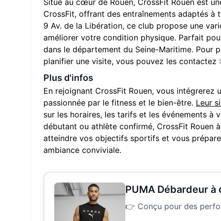
Situé au cœur de
Rouen
,
CrossFit Rouen
est un
CrossFit, offrant des entraînements adaptés à to
9 Av. de la Libération
, ce club propose une va
améliorer votre condition physique. Parfait pou
dans le département du
Seine-Maritime
. Pour 
planifier une visite, vous pouvez les contactez :
Plus d'infos
En rejoignant
CrossFit Rouen
, vous intégrerez
passionnée par le fitness et le bien-être.
Leur s
sur les horaires, les tarifs et les événements à
débutant ou athlète confirmé,
CrossFit Rouen
atteindre vos objectifs sportifs et vous prépar
ambiance conviviale.
PUMA Débardeur à
👉
Conçu pour des perform