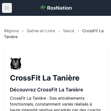
RoxNation
Open main menu
Régions
›
Saône-et-Loire
›
Sancé
›
CrossFit La
Tanière
CrossFit La Tanière
Découvrez
CrossFit La Tanière
CrossFit La Tanière : Des entraînements
fonctionnels, constamment variés réalisés à
haute intensité relative encadrés par des coachs