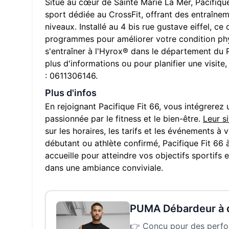
Situé au cœur de
Sainte Marie La Mer
,
Pacifiqu
sport dédiée au CrossFit, offrant des entraîne
niveaux. Installé au
4 bis rue gustave eiffel
, ce
programmes pour améliorer votre condition phy
s'entraîner à l'Hyrox® dans le département du
plus d'informations ou pour planifier une visit
:
0611306146
.
Plus d'infos
En rejoignant
Pacifique Fit 66
, vous intégrere
passionnée par le fitness et le bien-être.
Leur s
sur les horaires, les tarifs et les événements à
débutant ou athlète confirmé,
Pacifique Fit 66
accueille pour atteindre vos objectifs sportifs 
dans une ambiance conviviale.
PUMA Débardeur à
👉
Conçu pour des perform