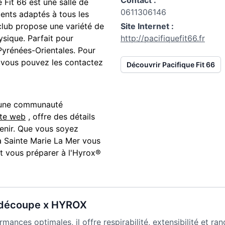
Contact :
e Fit 66
est une salle de
0611306146
ments adaptés à tous les
 club propose une variété de
Site Internet :
sique. Parfait pour
http://pacifiquefit66.fr
Pyrénées-Orientales
. Pour
e, vous pouvez les contactez
Découvrir
Pacifique Fit 66
z une communauté
ite web
, offre des détails
 venir. Que vous soyez
à
Sainte Marie La Mer
vous
et vous préparer à l'Hyrox®
 découpe x HYROX
ances optimales, il offre respirabilité, extensibilité et ra