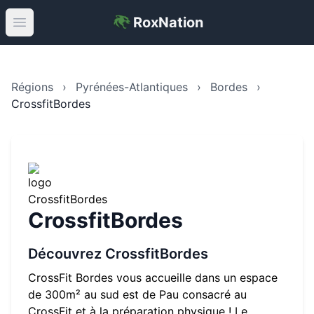
RoxNation
Open main menu
Régions
›
Pyrénées-Atlantiques
›
Bordes
›
CrossfitBordes
CrossfitBordes
Découvrez
CrossfitBordes
CrossFit Bordes vous accueille dans un espace
de 300m² au sud est de Pau consacré au
CrossFit et à la préparation physique ! Le