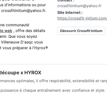
Contact :
lus d'informations ou pour
crossfitinitium@yahoo.fr
crossfitinitium@yahoo.fr
.
Site Internet :
https://crossfit-initium.com
 une communauté
ite web
, offre des détails
Découvrir
Crossfit Initium
 venir. Que vous soyez
à
Villeneuve D'asqc
vous
et vous préparer à l'Hyrox®
 découpe x HYROX
ances optimales, il offre respirabilité, extensibilité et ra
a puissance à chaque entraînement avec confiance et style.