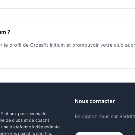
ium
?
 le profil de
Crossfit Initium
et promouvoir votre club aup
Nous contacter
x® et aux passionnés de
Rejoignez nous sur Reddit
erche de clubs et de coachs
s une plateforme indépendante
ndre vos objectifs sportifs.