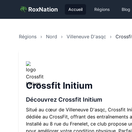
RoxNation
Accueil
Régions
Blog
Régions
›
Nord
›
Villeneuve D'asqc
›
Crossfi
Crossfit Initium
Découvrez
Crossfit Initium
Situé au cœur de
Villeneuve D'asqc
,
Crossfit In
dédiée au CrossFit, offrant des entraînements a
Installé au
8 rue du Frenelet
, ce club propose 
pour améliorer votre condition physique. Parfai