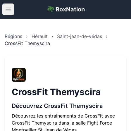
RoxNation
Open main menu
Régions
›
Hérault
›
Saint-jean-de-védas
›
CrossFit Themyscira
CrossFit Themyscira
Découvrez
CrossFit Themyscira
Découvrez les entraînements de CrossFit avec
CrossFit Themyscira dans la salle Fight Force
Montpellier St Jean de Védas.