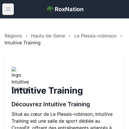
RoxNation
Open main menu
Régions
›
Hauts-de-Seine
›
Le Plessis-robinson
›
Intuitive Training
Intuitive Training
Découvrez
Intuitive Training
Situé au cœur de
Le Plessis-robinson
,
Intuitive
Training
est une salle de sport dédiée au
CrossFit, offrant des entraînements adaptés à