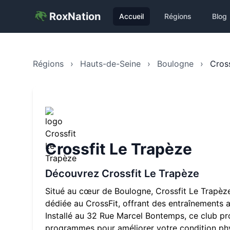
RoxNation
Accueil
Régions
Blog
Régions
›
Hauts-de-Seine
›
Boulogne
›
Cros
Crossfit Le Trapèze
Découvrez
Crossfit Le Trapèze
Situé au cœur de
Boulogne
,
Crossfit Le Trapèz
dédiée au CrossFit, offrant des entraînements a
Installé au
32 Rue Marcel Bontemps
, ce club p
programmes pour améliorer votre condition phy