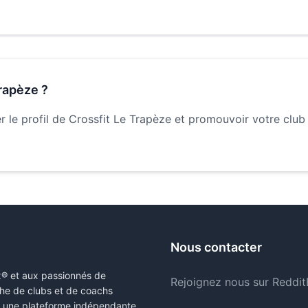
Trapèze
?
 le profil de
Crossfit Le Trapèze
et promouvoir votre club
Nous contacter
x® et aux passionnés de
Rejoignez nous sur Reddit
erche de clubs et de coachs
s une plateforme indépendante