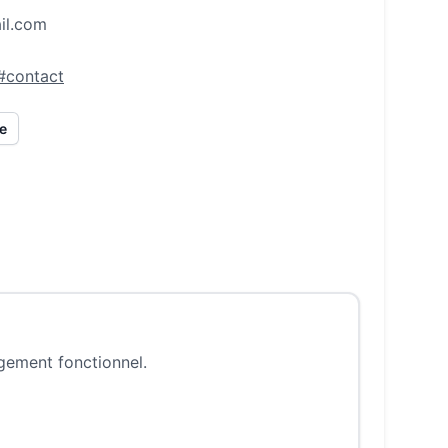
il.com
/#contact
ze
ngement fonctionnel.