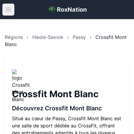
RoxNation
Open main menu
Régions
›
Haute-Savoie
›
Passy
›
Crossfit Mont
Blanc
Crossfit Mont Blanc
Découvrez
Crossfit Mont Blanc
Situé au cœur de
Passy
,
Crossfit Mont Blanc
est
une salle de sport dédiée au CrossFit, offrant
des entraînements adaptés à tous les niveaux.