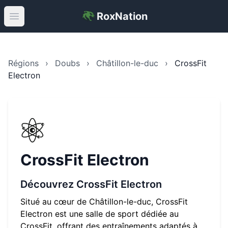
RoxNation
Open main menu
Régions
›
Doubs
›
Châtillon-le-duc
›
CrossFit
Electron
CrossFit Electron
Découvrez
CrossFit Electron
Situé au cœur de
Châtillon-le-duc
,
CrossFit
Electron
est une salle de sport dédiée au
CrossFit, offrant des entraînements adaptés à